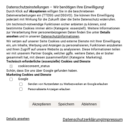
Pflichtfelder: Anrede, Vorname, Nachname, E-
Datenschutzeinstellungen – Wir benötigen Ihre Einwilligung!
Mailadresse, Telefonnummer, Datenverarbeitung
Durch Klick auf
Akzeptieren
willigen Sie in die beschriebenen
(Checkbox)
Datenverarbeitungen ein (TTDSG und DSGVO). Sie können Ihre Einwilligung
jederzeit mit Wirkung für die Zukunft über die Seite Datenschutz widerrufen.
Freiwillige Angaben: Adresszusatz, Straße und
Um technisch-notwendige Funktionen sicher anbieten zu können, sind
Hausnummer, PLZ und Ort, Land, Anfrageart, Anfrage
bestimmte Cookies immer aktiv (Kategorie: essenziell). Weitere Informationen
für, Ankreuzen zum Katalogversand und zur Marke,
zur Verarbeitung Ihrer personenbezogenen Daten finden Sie unter
Details
Daten aus dem Anfragetext
ansehen
und in unseren
Datenschutzinformationen
.
Wir setzen auf unserer Seite Cookies und externe Dienste mit Ihrer Einwilligung
Kontaktformular:
ein, um Inhalte, Werbung und Anzeigen zu personalisieren, Funktionen anzubieten
und Ihren Zugriff auf unsere Website zu analysieren. Diese Informationen teilen
Folgende Daten werden im Rahmen des Kontaktformulars
wir mit unserem Partner Google, welcher ggfls. weitere Daten, die er bisher
verarbeitet:
gesammelt hat, mit diesen zusammenführt (Kategorie: Marketing).
Technisch erforderliche (essenzielle) Cookies und Dienste
cookieconsent_status
Pflichtfelder: Anrede, Vorname, Nachname, E-
Schön, dass Sie uns über Google gefunden haben.
Mailadresse, Telefonnummer, Datenverarbeitung
Marketing Cookies und Dienste
(Checkbox)
Google
Freiwillige Angaben: Adresszusatz, Straße und
Senden von Nutzerdaten zu Werbezwecken an Google erlauben
Hausnummer, PLZ und Ort, Land, Anfrageart, Anfrage
Personalisierte Anzeigen erlauben
für, Ankreuzen zum Katalogversand und zur Marke,
Daten aus dem Anfragetext
Im Freitextfeld könne zudem durch den Nutzer weitere
Akzeptieren
Speichern
Ablehnen
personenbezogene Daten übermittelt werden.
Im Zeitpunkt der Absendung der Nachricht werden zudem
Details ansehen
Datenschutzerklärung
Impressum
folgende Daten gespeichert: