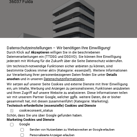
36037 Fulda
Datenschutzeinstellungen – Wir benötigen Ihre Einwilligung!
Durch Klick auf
Akzeptieren
willigen Sie in die beschriebenen
Datenverarbeitungen ein (TTDSG und DSGVO). Sie können Ihre Einwilligung
jederzeit mit Wirkung für die Zukunft über die Seite Datenschutz widerrufen.
Um technisch-notwendige Funktionen sicher anbieten zu können, sind
bestimmte Cookies immer aktiv (Kategorie: essenziell). Weitere Informationen
zur Verarbeitung Ihrer personenbezogenen Daten finden Sie unter
Details
ansehen
und in unseren
Datenschutzinformationen
.
Infopaket
Wir setzen auf unserer Seite Cookies und externe Dienste mit Ihrer Einwilligung
Über uns
ein, um Inhalte, Werbung und Anzeigen zu personalisieren, Funktionen anzubieten
und Ihren Zugriff auf unsere Website zu analysieren. Diese Informationen teilen
Serviceangebot
wir mit unserem Partner Google, welcher ggfls. weitere Daten, die er bisher
gesammelt hat, mit diesen zusammenführt (Kategorie: Marketing).
Öffnungszeiten
Technisch erforderliche (essenzielle) Cookies und Dienste
cookieconsent_status
Beratungstermin
Schön, dass Sie uns über Google gefunden haben.
Probeschlafen
Marketing Cookies und Dienste
Google
Kontakt
Senden von Nutzerdaten zu Werbezwecken an Google erlauben
AGB
Personalisierte Anzeigen erlauben