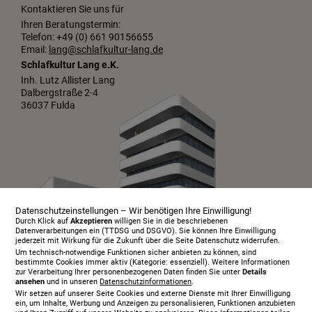
Kontaktieren Sie uns für
Ihren Beratungstermin:
Telefon: +49 (0) 661 90156655
Email:
lang@schlafkultur-lang.de
Schlafkultur Lang e.K.
Inh. Lutz Allister Lang
Dalbergstraße 2-4
36037 Fulda
Datenschutzeinstellungen – Wir benötigen Ihre Einwilligung!
Durch Klick auf
Akzeptieren
willigen Sie in die beschriebenen
Datenverarbeitungen ein (TTDSG und DSGVO). Sie können Ihre Einwilligung
jederzeit mit Wirkung für die Zukunft über die Seite Datenschutz widerrufen.
Um technisch-notwendige Funktionen sicher anbieten zu können, sind
bestimmte Cookies immer aktiv (Kategorie: essenziell). Weitere Informationen
zur Verarbeitung Ihrer personenbezogenen Daten finden Sie unter
Details
ansehen
und in unseren
Datenschutzinformationen
.
Infopaket
Wir setzen auf unserer Seite Cookies und externe Dienste mit Ihrer Einwilligung
Über uns
ein, um Inhalte, Werbung und Anzeigen zu personalisieren, Funktionen anzubieten