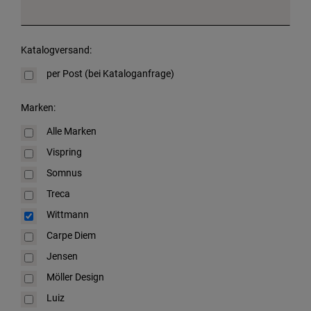
Katalogversand:
per Post (bei Kataloganfrage)
Marken:
Alle Marken
Vispring
Somnus
Treca
Wittmann
Carpe Diem
Jensen
Möller Design
Luiz