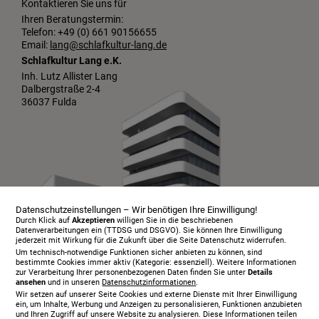
Kontaktieren Sie uns für
Ihren Beratungstermin:
Telefon: +49 (0) 661 90156655
Email:
lang@schlafkultur-lang.de
Schlafkultur Lang e.K.
Inh. Lutz Allister Lang
Dalbergstraße 2-4
36037 Fulda
Datenschutzeinstellungen – Wir benötigen Ihre Einwilligung!
Durch Klick auf
Akzeptieren
willigen Sie in die beschriebenen
Datenverarbeitungen ein (TTDSG und DSGVO). Sie können Ihre Einwilligung
jederzeit mit Wirkung für die Zukunft über die Seite Datenschutz widerrufen.
Um technisch-notwendige Funktionen sicher anbieten zu können, sind
bestimmte Cookies immer aktiv (Kategorie: essenziell). Weitere Informationen
zur Verarbeitung Ihrer personenbezogenen Daten finden Sie unter
Details
ansehen
und in unseren
Datenschutzinformationen
.
Infopaket
Wir setzen auf unserer Seite Cookies und externe Dienste mit Ihrer Einwilligung
Über uns
ein, um Inhalte, Werbung und Anzeigen zu personalisieren, Funktionen anzubieten
und Ihren Zugriff auf unsere Website zu analysieren. Diese Informationen teilen