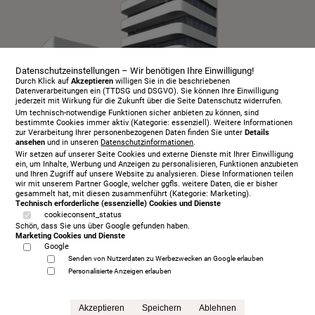
Datenschutzeinstellungen – Wir benötigen Ihre Einwilligung!
Durch Klick auf
Akzeptieren
willigen Sie in die beschriebenen
Datenverarbeitungen ein (TTDSG und DSGVO). Sie können Ihre Einwilligung
jederzeit mit Wirkung für die Zukunft über die Seite Datenschutz widerrufen.
Um technisch-notwendige Funktionen sicher anbieten zu können, sind
bestimmte Cookies immer aktiv (Kategorie: essenziell). Weitere Informationen
zur Verarbeitung Ihrer personenbezogenen Daten finden Sie unter
Details
ansehen
und in unseren
Datenschutzinformationen
.
Infopaket
Wir setzen auf unserer Seite Cookies und externe Dienste mit Ihrer Einwilligung
Über uns
ein, um Inhalte, Werbung und Anzeigen zu personalisieren, Funktionen anzubieten
und Ihren Zugriff auf unsere Website zu analysieren. Diese Informationen teilen
Serviceangebot
wir mit unserem Partner Google, welcher ggfls. weitere Daten, die er bisher
gesammelt hat, mit diesen zusammenführt (Kategorie: Marketing).
Öffnungszeiten
Technisch erforderliche (essenzielle) Cookies und Dienste
cookieconsent_status
Beratungstermin
Schön, dass Sie uns über Google gefunden haben.
Probeschlafen
Marketing Cookies und Dienste
Google
Kontakt
Senden von Nutzerdaten zu Werbezwecken an Google erlauben
AGB
Personalisierte Anzeigen erlauben
Impressum
Datenschutz
Akzeptieren
Speichern
Ablehnen